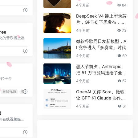
一代 AI 模型
4个月前
84
DeepSeek V4 跑上华为芯
片，GPT-6 下周发布，AI
0
竞争进入新阶段
4个月前
73
ree
化的音乐播放器
微软谷歌同日发新模型，A
I 竞争进入「多赛道」时代
4个月前
69
愚人节前夕，Anthropic
0
把 51 万行源码送给了全世
一代平台
界
4个月前
67
OpenAI 关停 Sora、微软
在线视频
电影下载
让 GPT 和 Claude 协作，
AI 圈这周发生了什么？
4个月前
61
0
频
中国领先的在线视频媒体平台,海量高清视频在线观看