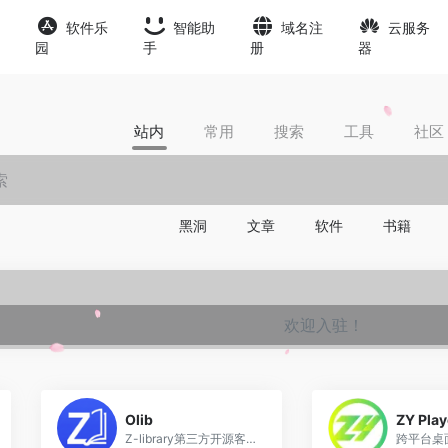
软件乐
智能助
域名注
云服务
园
手
册
器
站内
常用
搜索
工具
社区
黑洞
文章
软件
书籍
欢迎入驻！
0
Olib
ZY Play
Z-library第三方开源客户端