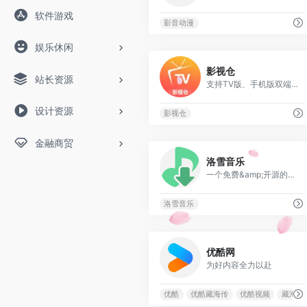
软件游戏
影音动漫
娱乐休闲
0
影视仓
站长资源
支持TV版、手机版双端的强悍APP
设计资源
影视仓
金融商贸
0
洛雪音乐
一个免费&amp;开源的音乐查找工具
洛雪音乐
0
优酷网
为好内容全力以赴
优酷
优酷藏海传
优酷视频
藏海传