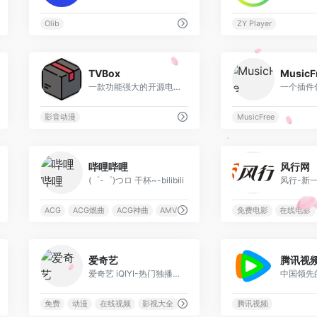
Olib
ZY Player
0
TVBox
MusicF
一款功能强大的开源电视盒子软件
一个插件
影音动漫
MusicFree
0
哔哩哔哩
风行网
(゜-゜)つロ 干杯~-bilibili
风行-新
ACG
ACG燃曲
ACG神曲
AMV
免费电影
在线电影
0
爱奇艺
腾讯视
爱奇艺 iQIYI-热门独播剧集在线观看
免费
动漫
在线视频
影视大全
腾讯视频