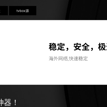
盘
tvbox源
 神器！