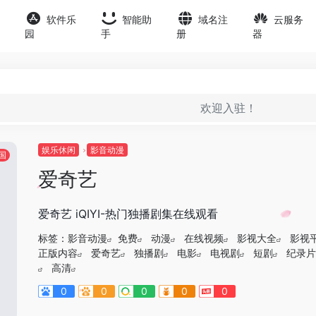
软件乐
智能助
域名注
云服务
园
手
册
器
欢迎入驻！
娱乐休闲
影音动漫
国
爱奇艺
爱奇艺 iQIYI-热门独播剧集在线观看
标签：
影音动漫
免费
动漫
在线视频
影视大全
影视
正版内容
爱奇艺
独播剧
电影
电视剧
短剧
纪录片
高清
0
0
0
0
0