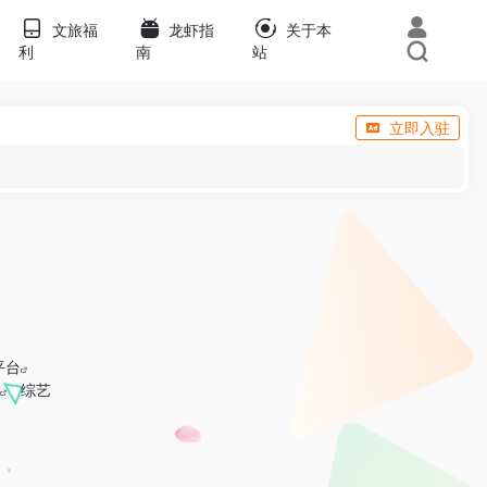
文旅福
龙虾指
关于本
利
南
站
立即入驻
平台
综艺