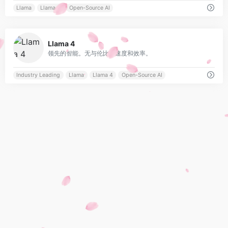
Llama
Llama 4
Open-Source AI
0
Llama 4
领先的智能。无与伦比的速度和效率。
Industry Leading
Llama
Llama 4
Open-Source AI