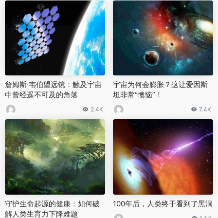
詹姆斯·韦伯望远镜：触及宇宙
宇宙为何会膨胀？这让爱因斯
中曾经遥不可及的角落
坦非常“懊恼”！
2.4K
7.4K
守护生命起源的健康：如何破
100年后，人类终于看到了黑洞
解人类生育力下降难题