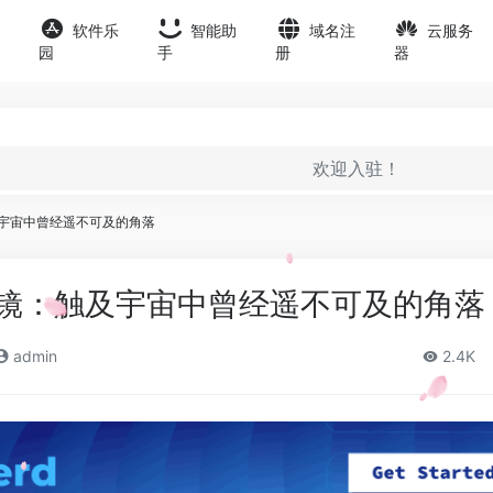
软件乐
智能助
域名注
云服务
园
手
册
器
欢迎入驻！
及宇宙中曾经遥不可及的角落
远镜：触及宇宙中曾经遥不可及的角落
admin
2.4K