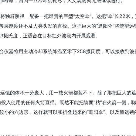
作寿命，因为一旦冷却剂耗尽，天文观测就无法继续进行。
辟蹊径，配备一把昂贵的巨型“太空伞”。这把“伞”长22米，
每层厚度还不及人类头发的直径。这把巨大的“遮阳伞”将使望远
23摄氏度，正适合在目标红外波段内开展观测。
仪器将用主动冷却系统降温至零下258摄氏度，可以接收到波
远镜的体积十分庞大，用一枚火箭都装不下。除了那把巨大的遮
前投入使用的任何火箭直径。既然不能把镜面“粘”在火箭一侧，聪
片较小的六边形，这样就可以和折叠起来的“遮阳伞”、以及望远镜