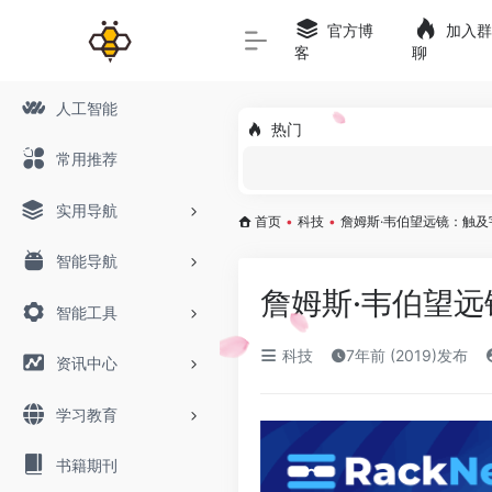
官方博
加入群
客
聊
人工智能
热门
常用推荐
实用导航
首页
•
科技
•
詹姆斯·韦伯望远镜：触
智能导航
詹姆斯·韦伯望
智能工具
科技
7年前 (2019)发布
资讯中心
学习教育
书籍期刊