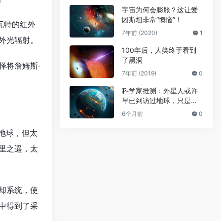
宇宙为何会膨胀？这让爱
因斯坦非常“懊恼”！
瓦特的红外
7年前 (2020)
1
外光辐射。
100年后，人类终于看到
了黑洞
将詹姆斯·
7年前 (2019)
0
科学家推测：外星人或许
早已到访过地球，只是当
时人类尚未出现。
6个月前
0
地球，但太
里之遥，太
却系统，使
中得到了采