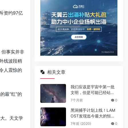
资约97亿
，但事实并非
外线波段稍
令人震惊的
相关文章
我们应该是宇宙中第一批
文明，但是可能已经站在
最“红”的
生死线之前!
7个月前
0
黑洞捕手计划上线！LAM
OST发现迄今最大的恒星
大。天文学
级黑洞
7年前 (2020)
0
。