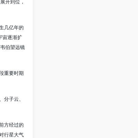
展开到位，
生几亿年的
宇宙逐渐扩
·韦伯望远镜
段重要时期
、分子云、
前方经过的
对行星大气