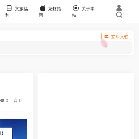
文旅福
龙虾指
关于本
利
南
站
立即入驻
0
0