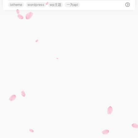
iotheme
wordpress
wp主题
一为api