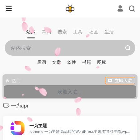
站内
常用
搜索
工具
社区
生活
黑洞
文章
软件
书籍
图标
热门
立即入驻
欢迎入驻！
一为api
0
一为主题
iotheme 一为主题,高品质的WordPress主题,有导航主题,wp主题,一为api,热搜榜等主题服务