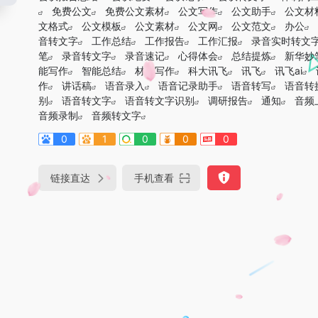
免费公文
免费公文素材
公文写作
公文助手
公文材
文格式
公文模板
公文素材
公文网
公文范文
办公
音转文字
工作总结
工作报告
工作汇报
录音实时转文
笔
录音转文字
录音速记
心得体会
总结提炼
新华妙
能写作
智能总结
材料写作
科大讯飞
讯飞
讯飞ai
作
讲话稿
语音录入
语音记录助手
语音转写
语音转
别
语音转文字
语音转文字识别
调研报告
通知
音频
音频录制
音频转文字
0
1
0
0
0
链接直达
手机查看