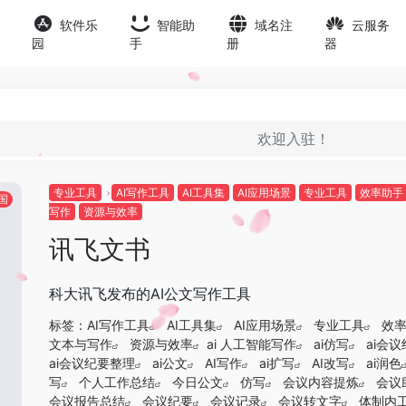
软件乐
智能助
域名注
云服务
园
手
册
器
欢迎入驻！
专业工具
AI写作工具
AI工具集
AI应用场景
专业工具
效率助手
国
写作
资源与效率
讯飞文书
科大讯飞发布的AI公文写作工具
标签：
AI写作工具
AI工具集
AI应用场景
专业工具
效
文本与写作
资源与效率
ai 人工智能写作
ai仿写
ai会
ai会议纪要整理
ai公文
AI写作
ai扩写
AI改写
ai润色
写
个人工作总结
今日公文
仿写
会议内容提炼
会议
会议报告总结
会议纪要
会议记录
会议转文字
体制内