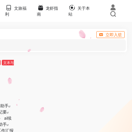
文旅福
龙虾指
关于本
利
南
站
立即入驻
文本与
率助手
议纪要
ai续
助手
工作汇报