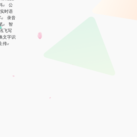
料
公
实时语
字
录音
笔
智
讯飞写
换文字识
上传