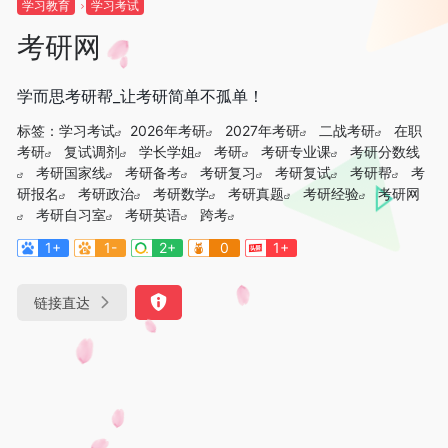
学习教育
学习考试
考研网
学而思考研帮_让考研简单不孤单！
标签：
学习考试
2026年考研
2027年考研
二战考研
在职
考研
复试调剂
学长学姐
考研
考研专业课
考研分数线
考研国家线
考研备考
考研复习
考研复试
考研帮
考
研报名
考研政治
考研数学
考研真题
考研经验
考研网
考研自习室
考研英语
跨考
1+
1-
2+
0
1+
链接直达