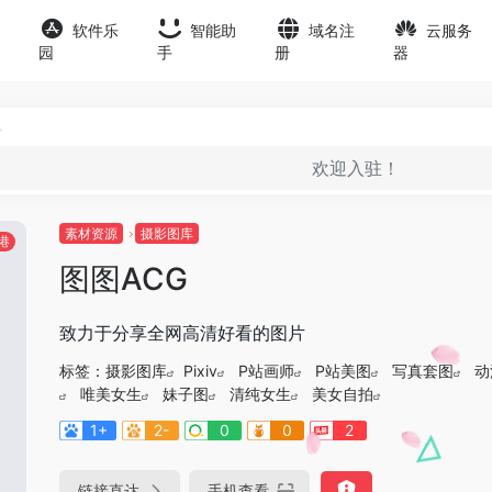
软件乐
智能助
域名注
云服务
园
手
册
器
欢迎入驻！
素材资源
摄影图库
港
图图ACG
致力于分享全网高清好看的图片
标签：
摄影图库
Pixiv
P站画师
P站美图
写真套图
动
唯美女生
妹子图
清纯女生
美女自拍
1+
2-
0
0
2
链接直达
手机查看