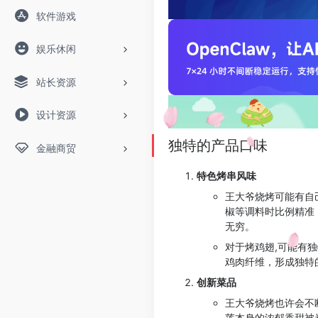
软件游戏
娱乐休闲
站长资源
设计资源
独特的产品口味
金融商贸
特色烤串风味
王大爷烧烤可能有自
椒等调料时比例精准
无穷。
对于烤鸡翅,可能有
鸡肉纤维，形成独特
创新菜品
王大爷烧烤也许会不
莲本身的浓郁香甜被