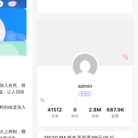
，加入孜然、辣
admin
溢，让人回味
管理员
酱料的味道深入
41512
0
2.8M
687.9K
文章
评论
浏览
获赞
炭火上烤制，榴
2核2G4M 服务器新客99元/年起
味觉冲击。