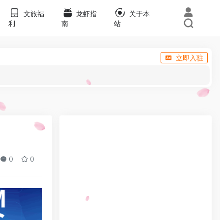
文旅福
龙虾指
关于本
利
南
站
立即入驻
0
0