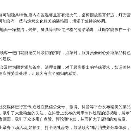
修可能独具特色,店内布置温馨且富有烟火气，桌椅摆放整齐舒适，灯光
可能会有一些与烧烤文化相关的装饰画，增添了独特的格调。
,地面干净整洁，烤炉、餐具等都经过严格的清洁消毒，让顾客能够在一
,顾客一进门就能感受到亲切的招呼，点菜时，服务员会耐心介绍菜品特
的建议。
员会及时为顾客添加茶水、清理桌面，对于顾客提出的特殊要求，如调整
响应并妥善处理，让顾客有宾至如归的感觉。
社交媒体进行宣传,通过在微信公众号、微博、抖音等平台发布精美的菜
，吸引了大量粉丝的关注，在抖音上发布的烤串制作过程的短视频，展示
食画面，吸引了众多用户点赞、评论和转发，从而扩大了店铺的知名度。
上举办互动活动,如抽奖、打卡送礼品等，鼓励顾客到店消费并分享体验