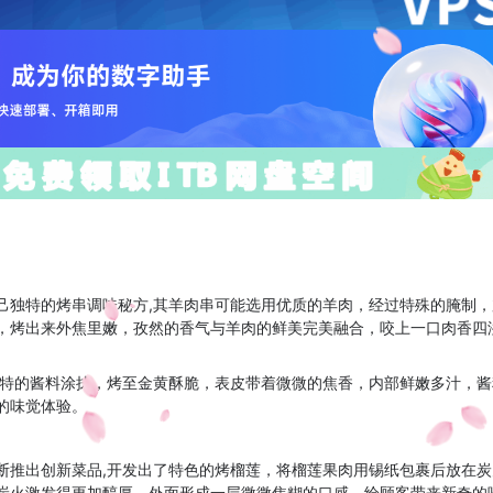
己独特的烤串调味秘方,其羊肉串可能选用优质的羊肉，经过特殊的腌制
，烤出来外焦里嫩，孜然的香气与羊肉的鲜美完美融合，咬上一口肉香四
独特的酱料涂抹，烤至金黄酥脆，表皮带着微微的焦香，内部鲜嫩多汁，
的味觉体验。
断推出创新菜品,开发出了特色的烤榴莲，将榴莲果肉用锡纸包裹后放在
炭火激发得更加醇厚，外面形成一层微微焦糊的口感，给顾客带来新奇的