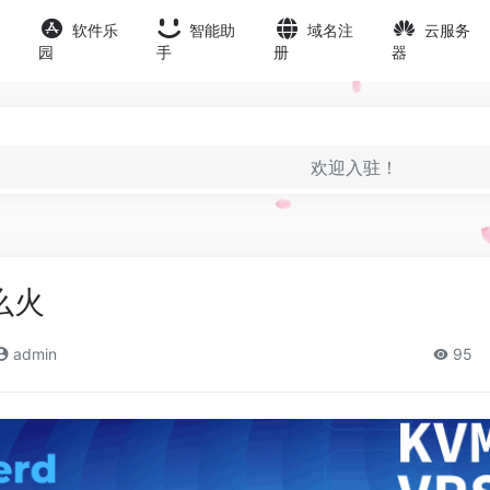
软件乐
智能助
域名注
云服务
园
手
册
器
欢迎入驻！
么火
admin
95