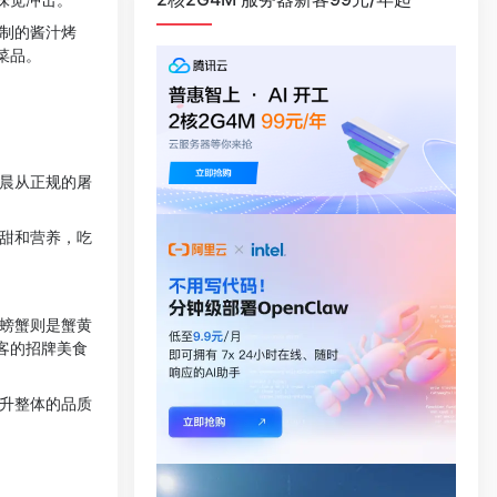
秘制的酱汁烤
菜品。
清晨从正规的屠
清甜和营养，吃
，螃蟹则是蟹黄
客的招牌美食
提升整体的品质