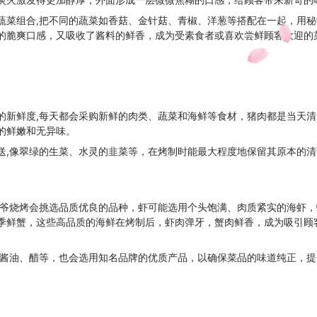
蔬菜组合,把不同的蔬菜如香菇、金针菇、青椒、洋葱等搭配在一起，用
的脆爽口感，又吸收了酱料的鲜香，成为受素食者或喜欢尝鲜顾客欢迎的
的新鲜度,每天都会采购新鲜的肉类、蔬菜和海鲜等食材，猪肉都是当天
的鲜嫩和无异味。
送,像翠绿的生菜、水灵的韭菜等，在烤制时能最大程度地保留其原本的
大爷烧烤会挑选品质优良的品种，虾可能选用个头饱满、肉质紧实的海虾
季鲜蟹，这些高品质的海鲜在烤制后，虾肉弹牙，蟹肉鲜香，成为吸引顾
如酱油、醋等，也会选用知名品牌的优质产品，以确保菜品的味道纯正，