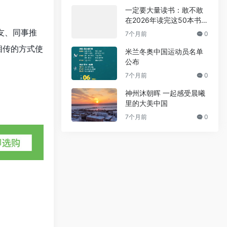
一定要大量读书：敢不敢
在2026年读完这50本书
（附2026年书单）
友、同事推
7个月前
0
相传的方式使
米兰冬奥中国运动员名单
公布
7个月前
0
神州沐朝晖 一起感受晨曦
里的大美中国
7个月前
0