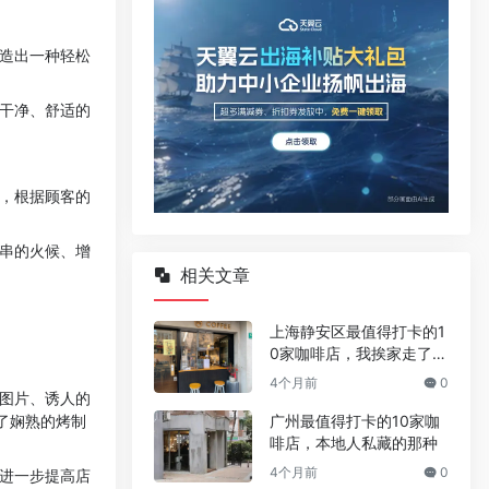
营造出一种轻松
个干净、舒适的
色，根据顾客的
烤串的火候、增
相关文章
上海静安区最值得打卡的1
0家咖啡店，我挨家走了一
遍
4个月前
0
品图片、诱人的
广州最值得打卡的10家咖
了娴熟的烤制
啡店，本地人私藏的那种
4个月前
0
，进一步提高店