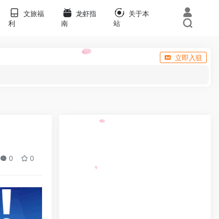
文旅福
龙虾指
关于本
利
南
站
立即入驻
0
0