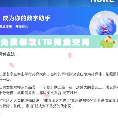
两种说法：
，唐玄宗在泰山举行封禅大典，当时的宰相张说被任命为封禅使，按照惯
升一级。
己的女婿郑镒从九品官一下子提升到五品，在一次盛大的宴会上，唐玄宗
十分奇怪，就询问原因，郑镒支支吾吾,无言以对。
的宫廷艺人黄幡绰插话说：“此泰山之力也！”意思是郑镒的晋升是依靠泰
的权势，从此，“泰山”就成为了岳父的代名词。
：