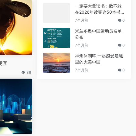
一定要大量读书：敢不敢
在2026年读完这50本书
（附2026年书单）
7个月前
0
米兰冬奥中国运动员名单
公布
7个月前
0
神州沐朝晖 一起感受晨曦
里的大美中国
便宜
7个月前
0
36