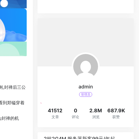
admin
例,封禅后三公
管理员
看到郑镒穿着
41512
0
2.8M
687.9K
文章
评论
浏览
获赞
山封禅的机
2核2G4M 服务器新客99元/年起