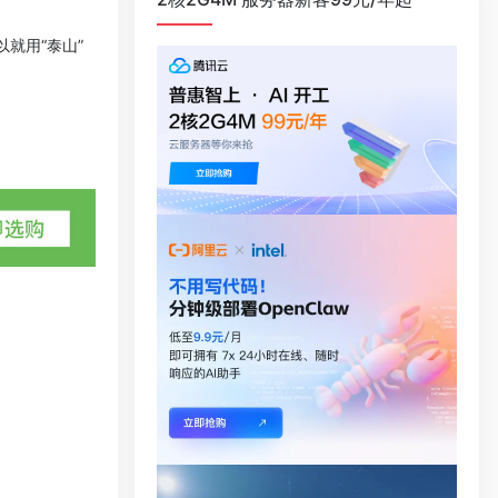
。
就用“泰山”