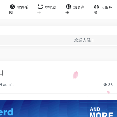
软件乐
智能助
域名注
云服务
园
手
册
器
欢迎入驻！
山
admin
38