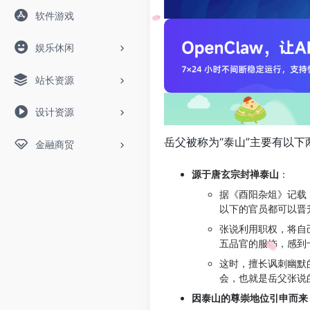
软件游戏
娱乐休闲
站长资源
设计资源
岳父被称为“泰山”主要有以下
金融商贸
源于唐玄宗封禅泰山
：
据《酉阳杂俎》记载
以下的官员都可以晋
张说利用职权，将自
五品官的服饰，感到
这时，擅长讽刺幽默
会，也就是岳父张说
因泰山的尊崇地位引申而来