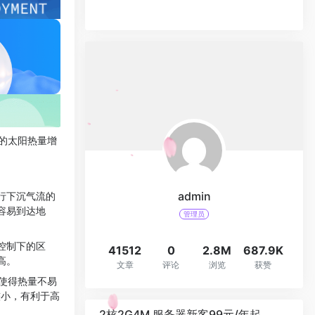
的太阳热量增
admin
行下沉气流的
容易到达地
管理员
控制下的区
41512
0
2.8M
687.9K
高。
文章
评论
浏览
获赞
使得热量不易
较小，有利于高
2核2G4M 服务器新客99元/年起