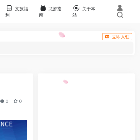
文旅福
龙虾指
关于本
利
南
站
立即入驻
0
0