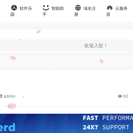
软件乐
智能助
域名注
云服务
园
手
册
器
欢迎入驻！
admin
92