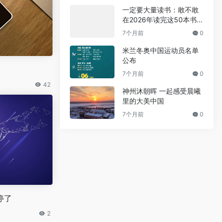
一定要大量读书：敢不敢
在2026年读完这50本书
（附2026年书单）
7个月前
0
米兰冬奥中国运动员名单
公布
7个月前
0
42
神州沐朝晖 一起感受晨曦
里的大美中国
7个月前
0
停了
2