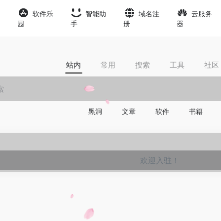
软件乐
智能助
域名注
云服务
园
手
册
器
站内
常用
搜索
工具
社区
黑洞
文章
软件
书籍
欢迎入驻！