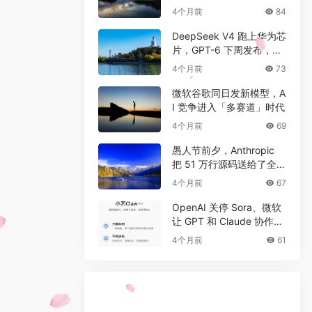
一代 AI 模型
4个月前
84
DeepSeek V4 跑上华为芯
片，GPT-6 下周发布，AI
竞争进入新阶段
4个月前
73
微软谷歌同日发新模型，A
I 竞争进入「多赛道」时代
4个月前
69
愚人节前夕，Anthropic
把 51 万行源码送给了全世
界
4个月前
67
OpenAI 关停 Sora、微软
让 GPT 和 Claude 协作，
AI 圈这周发生了什么？
4个月前
61