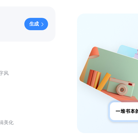
生成
字风
辑美化