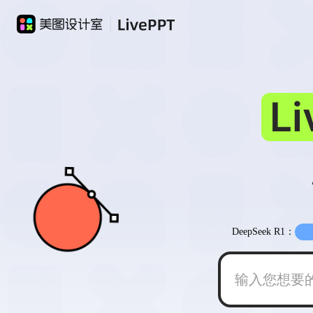
L
DeepSeek R1：