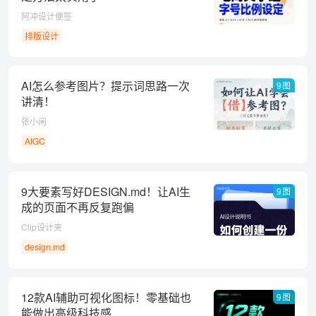
阿冲设计便签
排版设计
AI怎么参考图片？提示词思路一次
9图
讲清！
张小闲
AIGC
9大要素写好DESIGN.md！让AI生
9图
成的页面不再反复跑偏
Clip设计夹
design.md
12款AI辅助可视化图标！零基础也
9图
能做出高级科技感