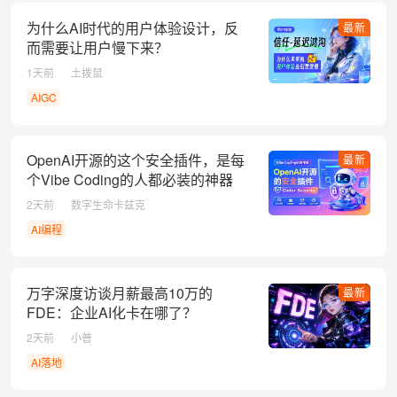
为什么AI时代的用户体验设计，反
最新
而需要让用户慢下来？
1天前
土拨鼠
AIGC
OpenAI开源的这个安全插件，是每
最新
个Vibe Coding的人都必装的神器
2天前
数字生命卡兹克
AI编程
万字深度访谈月薪最高10万的
最新
FDE：企业AI化卡在哪了？
2天前
小普
AI落地