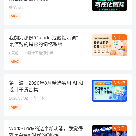
姝斐suphie
AIGC
我翻完那份“Claude 泄露提示词”，
AI创作
最值钱的是它的记忆系统
6天前
AI设计工程师小黑
AIGC
第一波！2026年8月精选实用 AI 和
AI创作
设计干货合集
2026/08/02
陈子木
Agent
WorkBuddy的这个新功能，我觉得
AI创作
就是Agent时代的Office