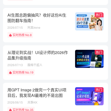
AI生图总跑偏抽风？收好这份AI生
热门
图防翻车指南！
2026/07/15
阿真Irene
实时热榜 No.8
从理论到实战！UI设计师的2026作
热门
品集升级指南
2026/07/13
酸梅干超人
实时热榜 No.19
用GPT Image 2做完一个真实UI项
热门
目后，我发现AI最难的不是出图
2026/06/15
风筝KK
实时热榜 No.35