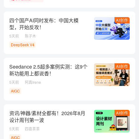
四个国产AI同时发布：中国大模
AI创作
型，开始反攻！
5天前
陈子木
DeepSeek V4
Seedance 2.5超多案例实测：这9个
AI创作
新功能用上都说香！
5天前
阿真Irene
AIGC
资讯/神器/素材全都有！2026年8月
AI创作
设计周刊第一波
5天前
四喜茶茶
AIGC