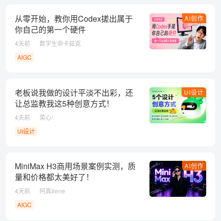
从零开始，教你用Codex搓出属于
AI创作
你自己的第一个硬件
4天前
数字生命卡兹克
AIGC
老板说我做的设计平淡不出彩，还
UI设计
让总监教我这5种创意方式！
4天前
菜心¹
UI设计
MiniMax H3商用场景案例实测，质
AI创作
量和价格都太美好了！
4天前
阿真Irene
AIGC