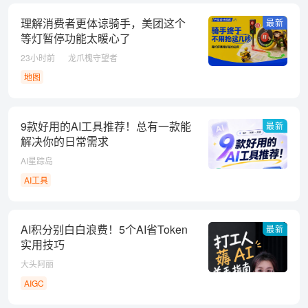
理解消费者更体谅骑手，美团这个
最新
等灯暂停功能太暖心了
23小时前
龙爪槐守望者
地图
9款好用的AI工具推荐！总有一款能
最新
解决你的日常需求
AI星踪岛
AI工具
AI积分别白白浪费！5个AI省Token
最新
实用技巧
大头阿丽
AIGC