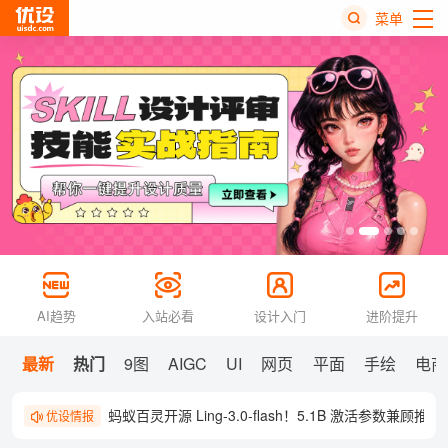
菜单
热
搜
榜
AI趋势
入站必看
设计入门
进阶提升
最新
热门
9图
AIGC
UI
网页
平面
手绘
电商
蚂蚁百灵开源 Ling-3.0-flash！5.1B 激活参数兼顾
优设情报