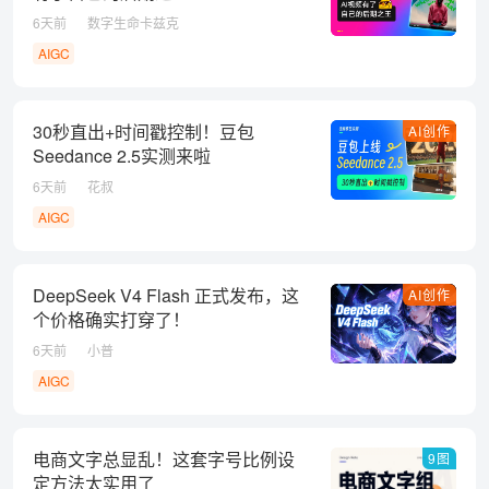
6天前
数字生命卡兹克
AIGC
30秒直出+时间戳控制！豆包
AI创作
Seedance 2.5实测来啦
6天前
花叔
AIGC
DeepSeek V4 Flash 正式发布，这
AI创作
个价格确实打穿了！
6天前
小普
AIGC
电商文字总显乱！这套字号比例设
9图
定方法太实用了