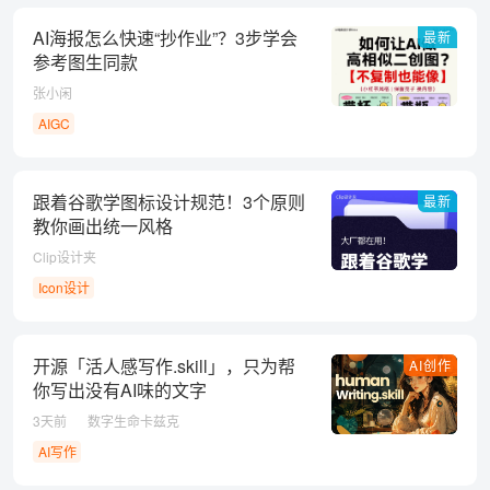
AI海报怎么快速“抄作业”？3步学会
最新
参考图生同款
张小闲
AIGC
跟着谷歌学图标设计规范！3个原则
最新
教你画出统一风格
Clip设计夹
Icon设计
开源「活人感写作.skill」，只为帮
AI创作
你写出没有AI味的文字
3天前
数字生命卡兹克
AI写作