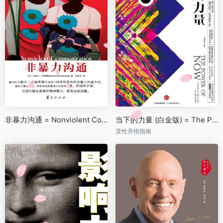
非暴力沟通 = Nonviolent Communication: A Language of Life: Life-Changing Tools for Healthy Relationships
当下的力量 (白金版) = The Power of Now: A Guide to Spiritual Enlightenment
灵性开悟指南